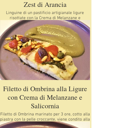
Zest di Arancia
Linguine di un pastificio artigianale ligure
risottate con la Crema di Melanzane e
spadellate con il Pesce Spada in aggiunta un po
di Menta e a chiudere le Zest di Arancia che
esalteranno il piatto
Filetto di Ombrina alla Ligure
con Crema di Melanzane e
Salicornia
Filetto di Ombrina marinato per 3 ore, cotto alla
piastra con la pelle croccante, viene condito alla
Ligure e Salicornia con contorno di Crema di