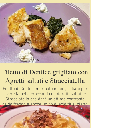
tagliatelle di semola di grano duro senatore
cappelli alla curcuma con calamari marinati e
scottati, carciofi di Albenga ripassati e in
purezza e cacio e pepe per mantecare
Filetto di Dentice grigliato con
Agretti saltati e Stracciatella
Filetto di Dentice marinato e poi grigliato per
avere la pelle croccanti con Agretti saltati e
Stracciatella che darà un ottimo contrasto
caldo freddo e anche un po di acidità al piatto